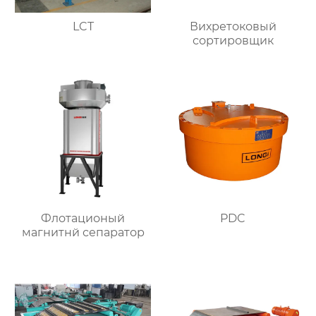
LCT
Вихретоковый
сортировщик
Флотационый
PDC
магнитнй сепаратор