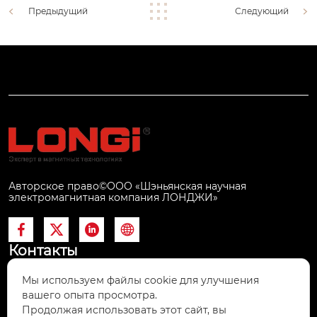
Предыдущий
Следующий
Авторское право©ООО «Шэньянская научная
электромагнитная компания ЛОНДЖИ»




Контакты
Мы используем файлы cookie для улучшения
#6, Wenhua Road, Fushun Economic

вашего опыта просмотра.
Development Area, China 113122
Продолжая использовать этот сайт, вы