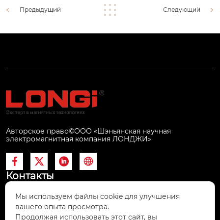
Предыдущий
Следующий
Авторское право©ООО «Шэньянская научная
электромагнитная компания ЛОНДЖИ»




Контакты
Мы используем файлы cookie для улучшения
#6, Wenhua Road, Fushun Economic

вашего опыта просмотра.
Development Area, China 113122
Продолжая использовать этот сайт, вы